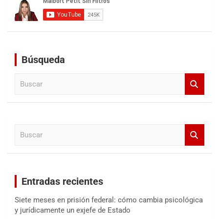
Búsqueda
B
u
s
c
a
B
r
u
s
c
a
Entradas recientes
r
Siete meses en prisión federal: cómo cambia psicológica
y jurídicamente un exjefe de Estado