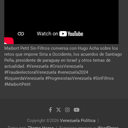
Maibort Petit Sin Filtros conversa con Hugo Acha sobre los
retos que impone Siria a Occidente, los acuerdos de Santiago
Peña, presidente de paraguay en Israel y otros temas de
actualidad. #Venezuela #CrisisVenezuela
#FraudeelectoralVenezuela #venezuela2024
#IzquierdaVenezuela #ProgresistasVenezuela #SinFiltros
#MaibortPetit
Copyright ©2026
Venezuela Política
Tema por:
Theme Horse
Funciona gracias a:
WordPress