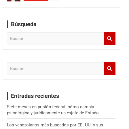
Búsqueda
B
u
s
c
a
B
r
u
s
c
a
Entradas recientes
r
Siete meses en prisión federal: cómo cambia
psicológica y jurídicamente un exjefe de Estado
Los venezolanos más buscados por EE. UU. y sus