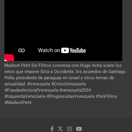
Maibort Petit Sin Filtros conversa con Hugo Acha sobre los
retos que impone Siria a Occidente, los acuerdos de Santiago
Peña, presidente de paraguay en Israel y otros temas de
actualidad. #Venezuela #CrisisVenezuela
#FraudeelectoralVenezuela #venezuela2024
#IzquierdaVenezuela #ProgresistasVenezuela #SinFiltros
#MaibortPetit