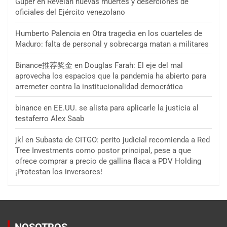
Guper
en
Revelan nuevas muertes y deserciones de
oficiales del Ejército venezolano
Humberto Palencia
en
Otra tragedia en los cuarteles de
Maduro: falta de personal y sobrecarga matan a militares
Binance推荐奖金
en
Douglas Farah: El eje del mal
aprovecha los espacios que la pandemia ha abierto para
arremeter contra la institucionalidad democrática
binance
en
EE.UU. se alista para aplicarle la justicia al
testaferro Alex Saab
jkl
en
Subasta de CITGO: perito judicial recomienda a Red
Tree Investments como postor principal, pese a que
ofrece comprar a precio de gallina flaca a PDV Holding
¡Protestan los inversores!
NOSOTROS