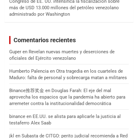
Congreso de EE. UU. intensifica la fiscalización sobre
más de USD 13.000 millones del petróleo venezolano
administrado por Washington
Comentarios recientes
Guper
en
Revelan nuevas muertes y deserciones de
oficiales del Ejército venezolano
Humberto Palencia
en
Otra tragedia en los cuarteles de
Maduro: falta de personal y sobrecarga matan a militares
Binance推荐奖金
en
Douglas Farah: El eje del mal
aprovecha los espacios que la pandemia ha abierto para
arremeter contra la institucionalidad democrática
binance
en
EE.UU. se alista para aplicarle la justicia al
testaferro Alex Saab
jkl
en
Subasta de CITGO: perito judicial recomienda a Red