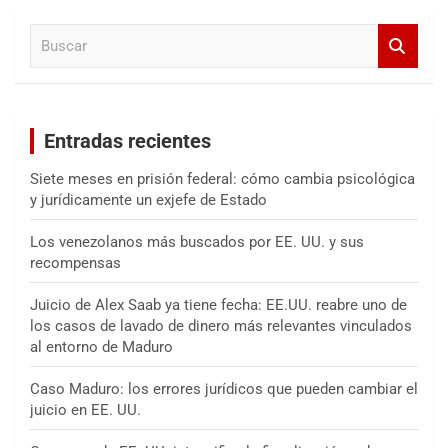
a
B
r
u
s
c
a
Entradas recientes
r
Siete meses en prisión federal: cómo cambia psicológica
y jurídicamente un exjefe de Estado
Los venezolanos más buscados por EE. UU. y sus
recompensas
Juicio de Alex Saab ya tiene fecha: EE.UU. reabre uno de
los casos de lavado de dinero más relevantes vinculados
al entorno de Maduro
Caso Maduro: los errores jurídicos que pueden cambiar el
juicio en EE. UU.