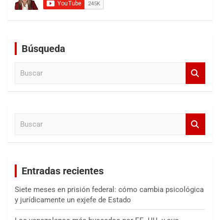
Búsqueda
B
u
s
c
a
B
r
u
s
c
a
Entradas recientes
r
Siete meses en prisión federal: cómo cambia psicológica
y jurídicamente un exjefe de Estado