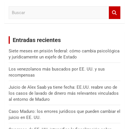
a
B
r
u
s
c
a
Entradas recientes
r
Siete meses en prisión federal: cómo cambia psicológica
y jurídicamente un exjefe de Estado
Los venezolanos más buscados por EE. UU. y sus
recompensas
Juicio de Alex Saab ya tiene fecha: EE.UU. reabre uno de
los casos de lavado de dinero más relevantes vinculados
al entorno de Maduro
Caso Maduro: los errores jurídicos que pueden cambiar el
juicio en EE. UU.