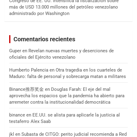
Congreso de EE. UU. intensifica la fiscalización sobre
más de USD 13.000 millones del petróleo venezolano
administrado por Washington
Comentarios recientes
Guper
en
Revelan nuevas muertes y deserciones de
oficiales del Ejército venezolano
Humberto Palencia
en
Otra tragedia en los cuarteles de
Maduro: falta de personal y sobrecarga matan a militares
Binance推荐奖金
en
Douglas Farah: El eje del mal
aprovecha los espacios que la pandemia ha abierto para
arremeter contra la institucionalidad democrática
binance
en
EE.UU. se alista para aplicarle la justicia al
testaferro Alex Saab
jkl
en
Subasta de CITGO: perito judicial recomienda a Red