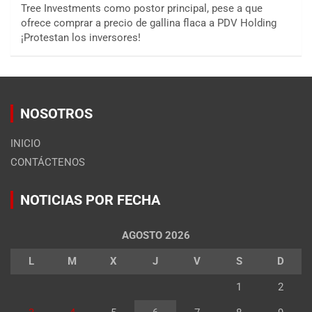
Tree Investments como postor principal, pese a que
ofrece comprar a precio de gallina flaca a PDV Holding
¡Protestan los inversores!
NOSOTROS
INICIO
CONTÁCTENOS
NOTICIAS POR FECHA
AGOSTO 2026
L
M
X
J
V
S
D
1
2