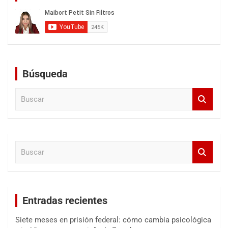
Búsqueda
B
u
s
c
a
B
r
u
s
c
a
Entradas recientes
r
Siete meses en prisión federal: cómo cambia psicológica