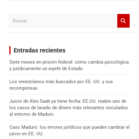
c
a
B
r
u
s
c
a
Entradas recientes
r
Siete meses en prisión federal: cómo cambia psicológica
y jurídicamente un exjefe de Estado
Los venezolanos más buscados por EE. UU. y sus
recompensas
Juicio de Alex Saab ya tiene fecha: EE.UU. reabre uno de
los casos de lavado de dinero más relevantes vinculados
al entorno de Maduro
Caso Maduro: los errores jurídicos que pueden cambiar el
juicio en EE. UU.