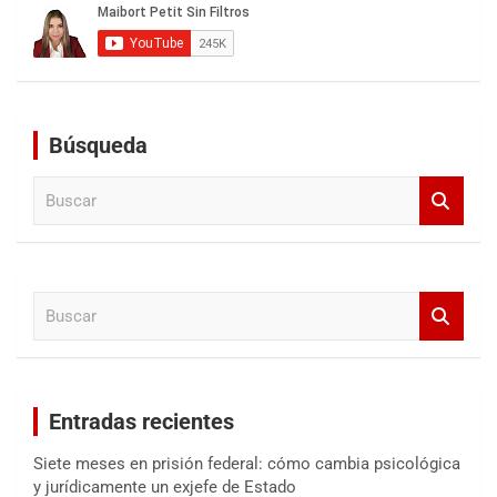
Búsqueda
B
u
s
c
a
B
r
u
s
c
a
Entradas recientes
r
Siete meses en prisión federal: cómo cambia psicológica
y jurídicamente un exjefe de Estado