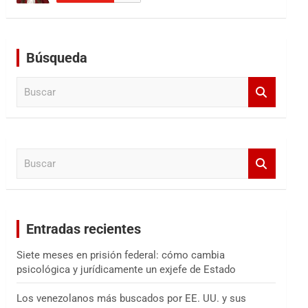
Búsqueda
B
u
s
c
a
B
r
u
s
c
a
Entradas recientes
r
Siete meses en prisión federal: cómo cambia
psicológica y jurídicamente un exjefe de Estado
Los venezolanos más buscados por EE. UU. y sus