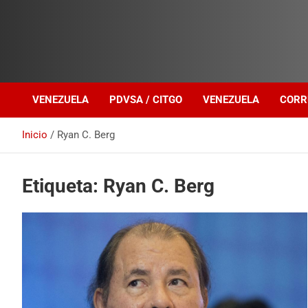
Investigación sobre Crimen Organizado Transnacional
Venezuela Política
VENEZUELA
PDVSA / CITGO
VENEZUELA
CORR
Inicio
Ryan C. Berg
Etiqueta:
Ryan C. Berg