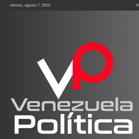
Saltar
viernes, agosto 7, 2026
I
al
contenido