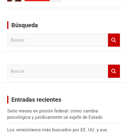
Búsqueda
B
u
s
c
a
B
r
u
s
c
a
Entradas recientes
r
Siete meses en prisión federal: cómo cambia
psicológica y jurídicamente un exjefe de Estado
Los venezolanos más buscados por EE. UU. y sus