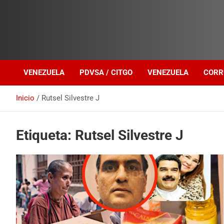
Investigación sobre Crimen Organizado Transnacional
Venezuela Política
VENEZUELA
PDVSA / CITGO
VENEZUELA
CORR
Inicio
Rutsel Silvestre J
Etiqueta:
Rutsel Silvestre J