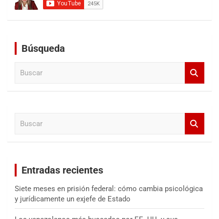
Búsqueda
B
u
s
c
a
B
r
u
s
c
a
Entradas recientes
r
Siete meses en prisión federal: cómo cambia psicológica
y jurídicamente un exjefe de Estado