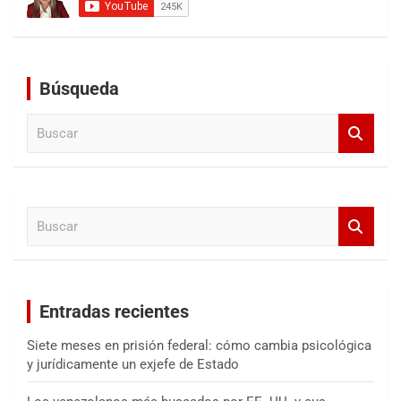
Búsqueda
B
u
s
c
a
B
r
u
s
c
a
Entradas recientes
r
Siete meses en prisión federal: cómo cambia psicológica
y jurídicamente un exjefe de Estado