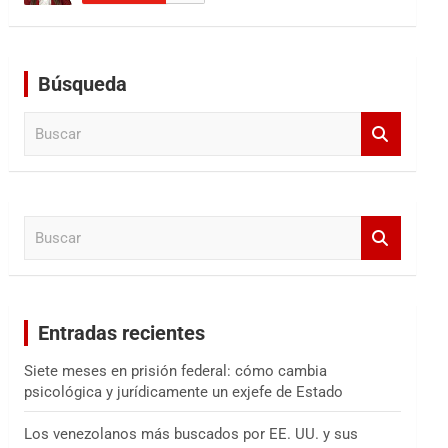
Búsqueda
B
u
s
c
a
B
r
u
s
c
a
Entradas recientes
r
Siete meses en prisión federal: cómo cambia
psicológica y jurídicamente un exjefe de Estado
Los venezolanos más buscados por EE. UU. y sus