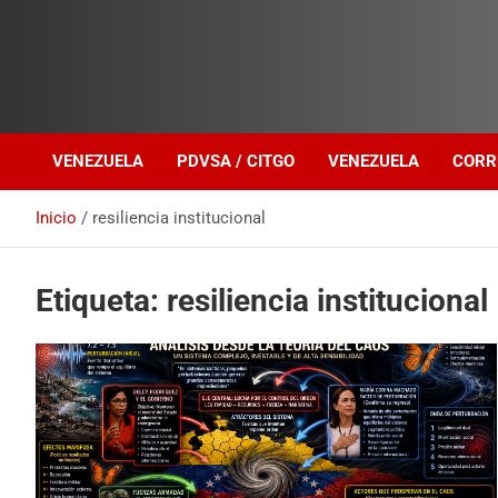
Investigación sobre Crimen Organizado Transnacional
Venezuela Política
VENEZUELA
PDVSA / CITGO
VENEZUELA
CORR
Inicio
resiliencia institucional
Etiqueta:
resiliencia institucional