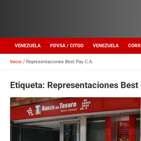
Investigación sobre Crimen Organizado Transnacional
Venezuela Política
VENEZUELA
PDVSA / CITGO
VENEZUELA
CORR
Inicio
Representaciones Best Pay C.A.
Etiqueta:
Representaciones Best 