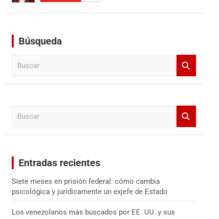
Búsqueda
B
u
s
c
a
B
r
u
s
c
a
Entradas recientes
r
Siete meses en prisión federal: cómo cambia
psicológica y jurídicamente un exjefe de Estado
Los venezolanos más buscados por EE. UU. y sus