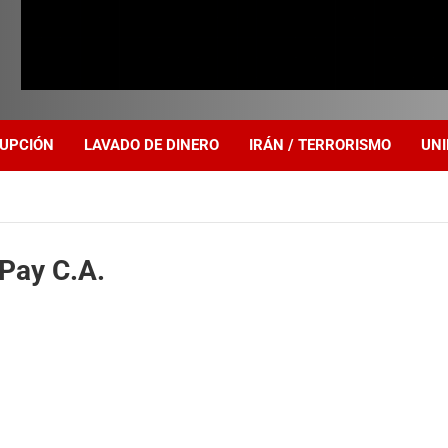
UPCIÓN
LAVADO DE DINERO
IRÁN / TERRORISMO
UNI
Pay C.A.