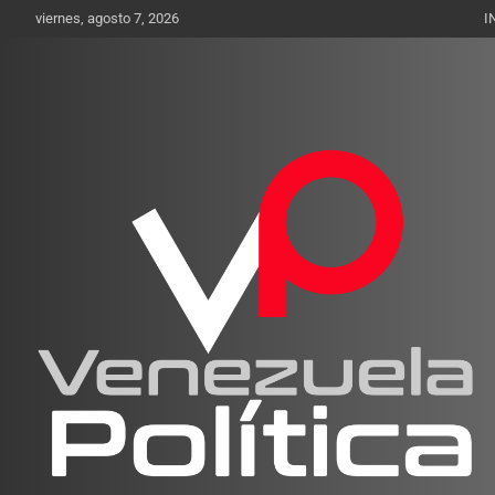
Saltar
viernes, agosto 7, 2026
I
al
contenido