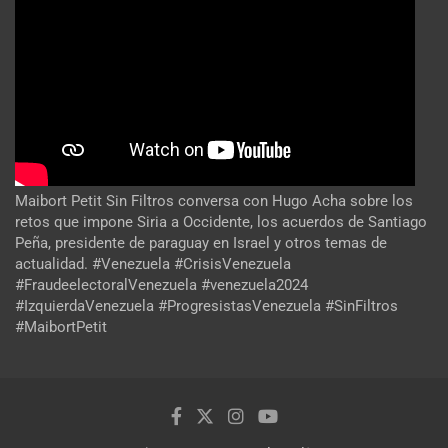
Maibort Petit Sin Filtros conversa con Hugo Acha sobre los
retos que impone Siria a Occidente, los acuerdos de Santiago
Peña, presidente de paraguay en Israel y otros temas de
actualidad. #Venezuela #CrisisVenezuela
#FraudeelectoralVenezuela #venezuela2024
#IzquierdaVenezuela #ProgresistasVenezuela #SinFiltros
#MaibortPetit