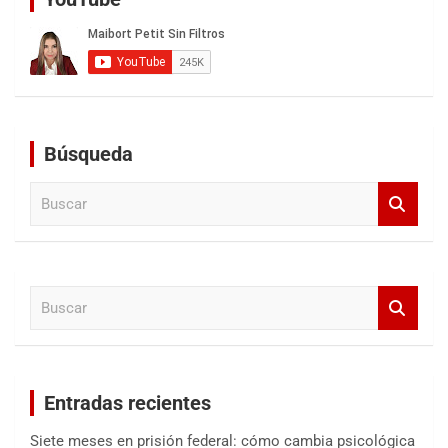
Búsqueda
B
u
s
c
a
B
r
u
s
c
a
Entradas recientes
r
Siete meses en prisión federal: cómo cambia psicológica