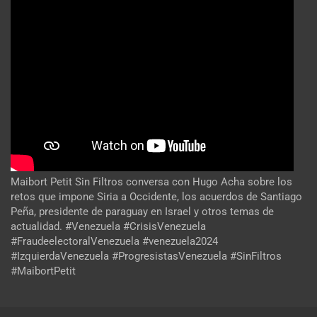
Maibort Petit Sin Filtros conversa con Hugo Acha sobre los
retos que impone Siria a Occidente, los acuerdos de Santiago
Peña, presidente de paraguay en Israel y otros temas de
actualidad. #Venezuela #CrisisVenezuela
#FraudeelectoralVenezuela #venezuela2024
#IzquierdaVenezuela #ProgresistasVenezuela #SinFiltros
#MaibortPetit