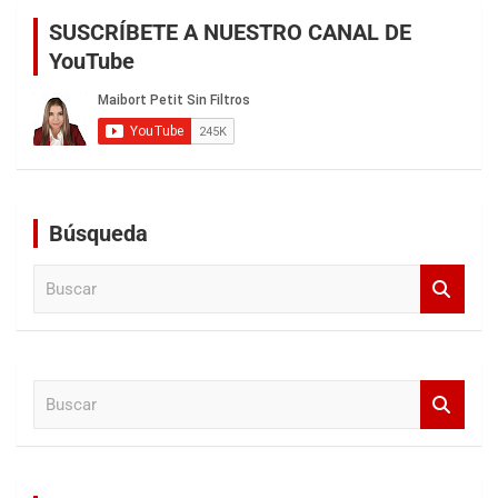
SUSCRÍBETE A NUESTRO CANAL DE
YouTube
Búsqueda
B
u
s
c
a
B
r
u
s
c
a