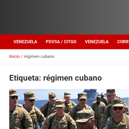
Investigación sobre Crimen Organizado Transnacional
Venezuela Política
VENEZUELA
PDVSA / CITGO
VENEZUELA
CORR
Inicio
régimen cubano
Etiqueta:
régimen cubano