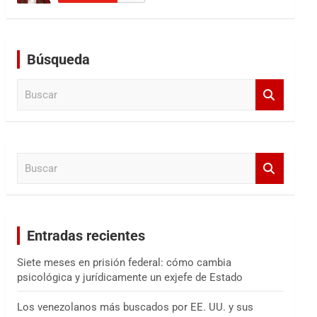
Búsqueda
B
u
s
c
a
B
r
u
s
c
a
Entradas recientes
r
Siete meses en prisión federal: cómo cambia
psicológica y jurídicamente un exjefe de Estado
Los venezolanos más buscados por EE. UU. y sus