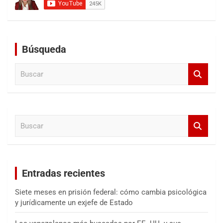
Búsqueda
B
u
s
c
a
B
r
u
s
c
a
Entradas recientes
r
Siete meses en prisión federal: cómo cambia psicológica
y jurídicamente un exjefe de Estado