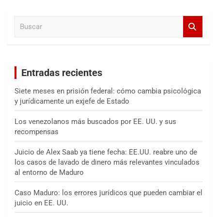
c
a
B
r
u
s
c
a
Entradas recientes
r
Siete meses en prisión federal: cómo cambia psicológica
y jurídicamente un exjefe de Estado
Los venezolanos más buscados por EE. UU. y sus
recompensas
Juicio de Alex Saab ya tiene fecha: EE.UU. reabre uno de
los casos de lavado de dinero más relevantes vinculados
al entorno de Maduro
Caso Maduro: los errores jurídicos que pueden cambiar el
juicio en EE. UU.