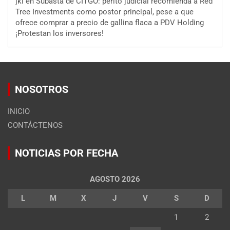
jkl
en
Subasta de CITGO: perito judicial recomienda a Red
Tree Investments como postor principal, pese a que
ofrece comprar a precio de gallina flaca a PDV Holding
¡Protestan los inversores!
NOSOTROS
INICIO
CONTÁCTENOS
NOTICIAS POR FECHA
AGOSTO 2026
L
M
X
J
V
S
D
1
2