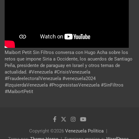
Maibort Petit Sin Filtros conversa con Hugo Acha sobre los
retos que impone Siria a Occidente, los acuerdos de Santiago
Peña, presidente de paraguay en Israel y otros temas de
actualidad. #Venezuela #CrisisVenezuela
#FraudeelectoralVenezuela #venezuela2024
#IzquierdaVenezuela #ProgresistasVenezuela #SinFiltros
#MaibortPetit
Copyright ©2026
Venezuela Política
Tema por:
Theme Horse
Funciona gracias a:
WordPress