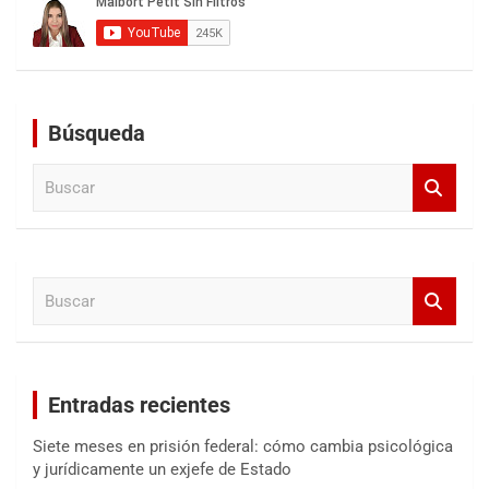
Búsqueda
B
u
s
c
a
B
r
u
s
c
a
Entradas recientes
r
Siete meses en prisión federal: cómo cambia psicológica
y jurídicamente un exjefe de Estado