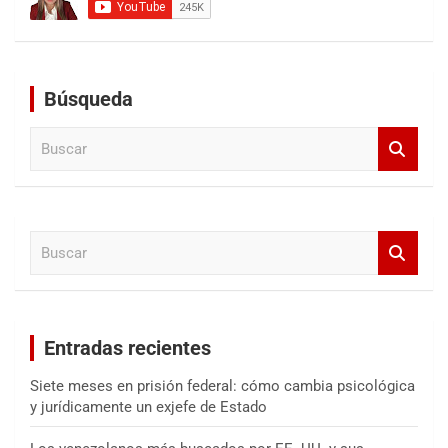
Búsqueda
B
u
s
c
a
B
r
u
s
c
a
Entradas recientes
r
Siete meses en prisión federal: cómo cambia psicológica
y jurídicamente un exjefe de Estado