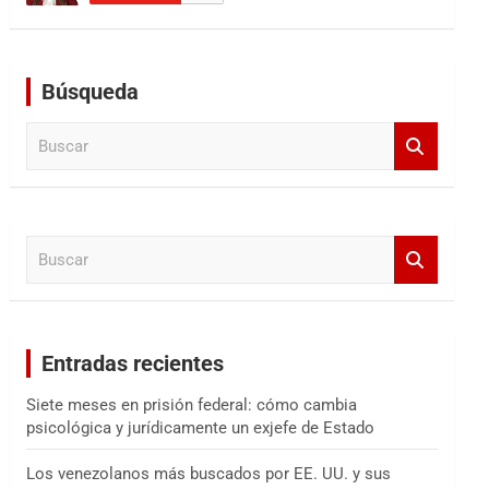
Búsqueda
B
u
s
c
a
B
r
u
s
c
a
Entradas recientes
r
Siete meses en prisión federal: cómo cambia
psicológica y jurídicamente un exjefe de Estado
Los venezolanos más buscados por EE. UU. y sus