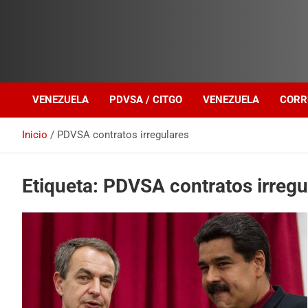
Investigación sobre Crimen Organizado Transnacional
Venezuela Política
VENEZUELA
PDVSA / CITGO
VENEZUELA
CORR
Inicio
PDVSA contratos irregulares
Etiqueta:
PDVSA contratos irregu