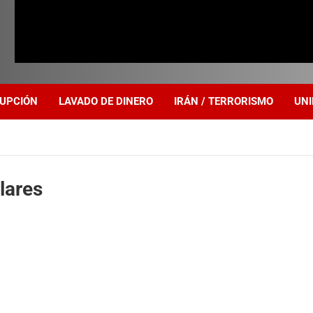
UPCIÓN
LAVADO DE DINERO
IRÁN / TERRORISMO
UNI
lares