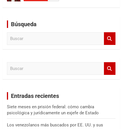
Búsqueda
B
u
s
c
a
B
r
u
s
c
a
Entradas recientes
r
Siete meses en prisión federal: cómo cambia
psicológica y jurídicamente un exjefe de Estado
Los venezolanos más buscados por EE. UU. y sus