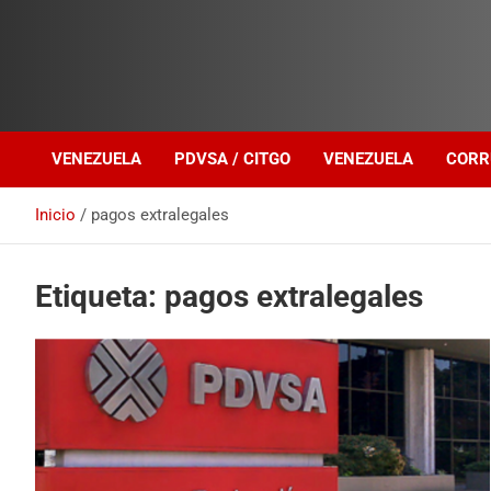
Investigación sobre Crimen Organizado Transnacional
Venezuela Política
VENEZUELA
PDVSA / CITGO
VENEZUELA
CORR
Inicio
pagos extralegales
Etiqueta:
pagos extralegales