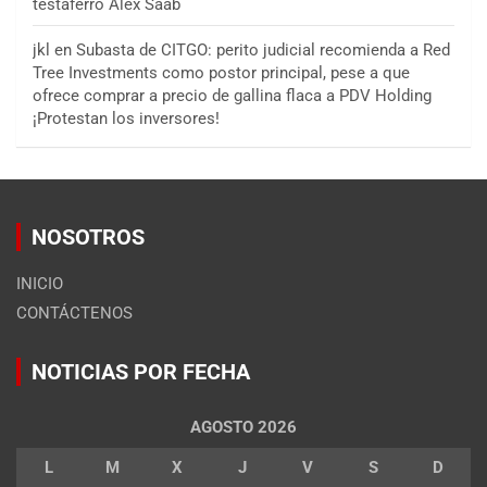
testaferro Alex Saab
jkl
en
Subasta de CITGO: perito judicial recomienda a Red
Tree Investments como postor principal, pese a que
ofrece comprar a precio de gallina flaca a PDV Holding
¡Protestan los inversores!
NOSOTROS
INICIO
CONTÁCTENOS
NOTICIAS POR FECHA
AGOSTO 2026
L
M
X
J
V
S
D