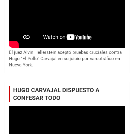
El juez Alvin Hellerstein aceptó pruebas cruciales contra
Hugo "El Pollo" Carvajal en su juicio por narcotráfico en
Nueva York.
HUGO CARVAJAL DISPUESTO A
CONFESAR TODO