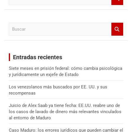
u
s
c
a
B
r
u
s
c
a
Entradas recientes
r
Siete meses en prisión federal: cómo cambia psicológica
y jurídicamente un exjefe de Estado
Los venezolanos más buscados por EE. UU. y sus
recompensas
Juicio de Alex Saab ya tiene fecha: EE.UU. reabre uno de
los casos de lavado de dinero más relevantes vinculados
al entorno de Maduro
Caso Maduro: los errores jurídicos que pueden cambiar el