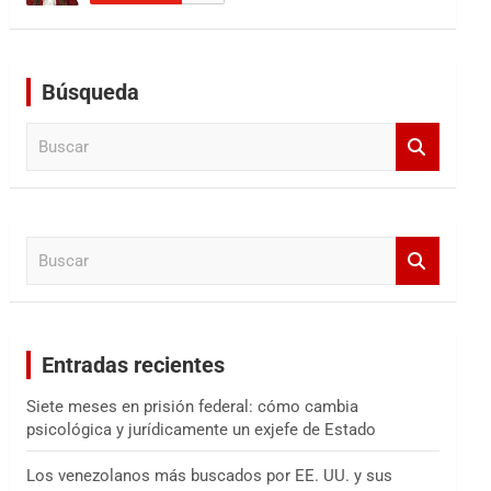
Búsqueda
B
u
s
c
a
B
r
u
s
c
a
Entradas recientes
r
Siete meses en prisión federal: cómo cambia
psicológica y jurídicamente un exjefe de Estado
Los venezolanos más buscados por EE. UU. y sus