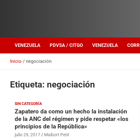
Investigación sobre Crimen Organizado Transnacional
Venezuela Política
VENEZUELA
PDVSA / CITGO
VENEZUELA
CORR
Inicio
negociación
Etiqueta:
negociación
SIN CATEGORÍA
Zapatero da como un hecho la instalación
de la ANC del régimen y pide respetar «los
principios de la República»
julio 29, 2017
Maibort Petit