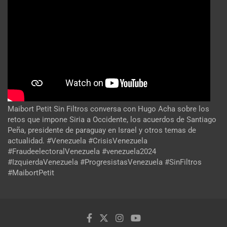
Maibort Petit Sin Filtros conversa con Hugo Acha sobre los
retos que impone Siria a Occidente, los acuerdos de Santiago
Peña, presidente de paraguay en Israel y otros temas de
actualidad. #Venezuela #CrisisVenezuela
#FraudeelectoralVenezuela #venezuela2024
#IzquierdaVenezuela #ProgresistasVenezuela #SinFiltros
#MaibortPetit