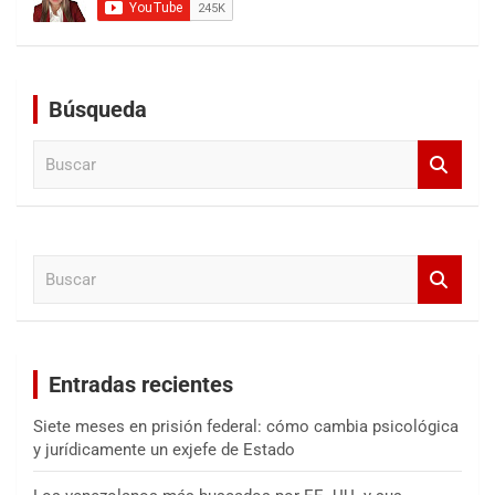
Búsqueda
B
u
s
c
a
B
r
u
s
c
a
Entradas recientes
r
Siete meses en prisión federal: cómo cambia psicológica
y jurídicamente un exjefe de Estado