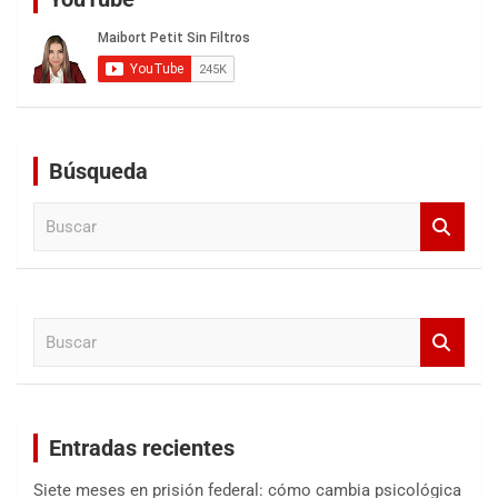
Búsqueda
B
u
s
c
a
B
r
u
s
c
a
Entradas recientes
r
Siete meses en prisión federal: cómo cambia psicológica