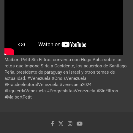
Maibort Petit Sin Filtros conversa con Hugo Acha sobre los
retos que impone Siria a Occidente, los acuerdos de Santiago
Peña, presidente de paraguay en Israel y otros temas de
actualidad. #Venezuela #CrisisVenezuela
#FraudeelectoralVenezuela #venezuela2024
#IzquierdaVenezuela #ProgresistasVenezuela #SinFiltros
#MaibortPetit