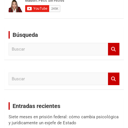
Búsqueda
B
u
s
c
a
B
r
u
s
c
a
Entradas recientes
r
Siete meses en prisión federal: cómo cambia psicológica
y jurídicamente un exjefe de Estado