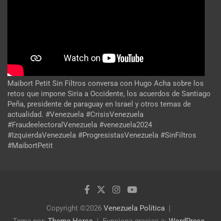
Maibort Petit Sin Filtros conversa con Hugo Acha sobre los
retos que impone Siria a Occidente, los acuerdos de Santiago
Peña, presidente de paraguay en Israel y otros temas de
actualidad. #Venezuela #CrisisVenezuela
#FraudeelectoralVenezuela #venezuela2024
#IzquierdaVenezuela #ProgresistasVenezuela #SinFiltros
#MaibortPetit
Copyright ©2026
Venezuela Política
Tema por:
Theme Horse
Funciona gracias a:
WordPress