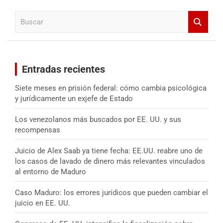
a
B
r
u
s
c
a
Entradas recientes
r
Siete meses en prisión federal: cómo cambia psicológica
y jurídicamente un exjefe de Estado
Los venezolanos más buscados por EE. UU. y sus
recompensas
Juicio de Alex Saab ya tiene fecha: EE.UU. reabre uno de
los casos de lavado de dinero más relevantes vinculados
al entorno de Maduro
Caso Maduro: los errores jurídicos que pueden cambiar el
juicio en EE. UU.