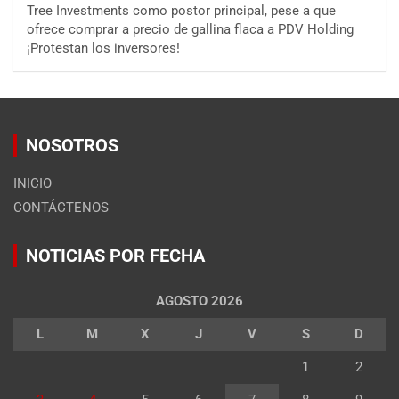
Tree Investments como postor principal, pese a que
ofrece comprar a precio de gallina flaca a PDV Holding
¡Protestan los inversores!
NOSOTROS
INICIO
CONTÁCTENOS
NOTICIAS POR FECHA
AGOSTO 2026
L
M
X
J
V
S
D
1
2