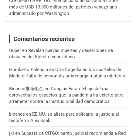
Congreso de EE. UU. intensifica la fiscalización sobre
más de USD 13.000 millones del petróleo venezolano
administrado por Washington
Comentarios recientes
Guper
en
Revelan nuevas muertes y deserciones de
oficiales del Ejército venezolano
Humberto Palencia
en
Otra tragedia en los cuarteles de
Maduro: falta de personal y sobrecarga matan a militares
Binance推荐奖金
en
Douglas Farah: El eje del mal
aprovecha los espacios que la pandemia ha abierto para
arremeter contra la institucionalidad democrática
binance
en
EE.UU. se alista para aplicarle la justicia al
testaferro Alex Saab
jkl
en
Subasta de CITGO: perito judicial recomienda a Red