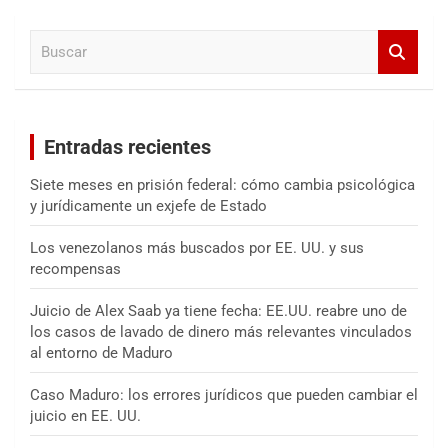
a
B
r
u
s
c
a
Entradas recientes
r
Siete meses en prisión federal: cómo cambia psicológica
y jurídicamente un exjefe de Estado
Los venezolanos más buscados por EE. UU. y sus
recompensas
Juicio de Alex Saab ya tiene fecha: EE.UU. reabre uno de
los casos de lavado de dinero más relevantes vinculados
al entorno de Maduro
Caso Maduro: los errores jurídicos que pueden cambiar el
juicio en EE. UU.