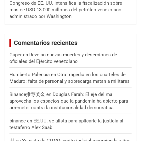
Congreso de EE. UU. intensifica la fiscalización sobre
más de USD 13.000 millones del petróleo venezolano
administrado por Washington
Comentarios recientes
Guper
en
Revelan nuevas muertes y deserciones de
oficiales del Ejército venezolano
Humberto Palencia
en
Otra tragedia en los cuarteles de
Maduro: falta de personal y sobrecarga matan a militares
Binance推荐奖金
en
Douglas Farah: El eje del mal
aprovecha los espacios que la pandemia ha abierto para
arremeter contra la institucionalidad democrática
binance
en
EE.UU. se alista para aplicarle la justicia al
testaferro Alex Saab
jkl
en
Subasta de CITGO: perito judicial recomienda a Red