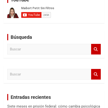
Búsqueda
B
u
s
c
a
B
r
u
s
c
a
Entradas recientes
r
Siete meses en prisión federal: cómo cambia psicológica