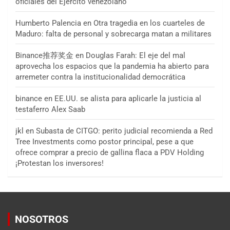
oficiales del Ejército venezolano
Humberto Palencia
en
Otra tragedia en los cuarteles de
Maduro: falta de personal y sobrecarga matan a militares
Binance推荐奖金
en
Douglas Farah: El eje del mal
aprovecha los espacios que la pandemia ha abierto para
arremeter contra la institucionalidad democrática
binance
en
EE.UU. se alista para aplicarle la justicia al
testaferro Alex Saab
jkl
en
Subasta de CITGO: perito judicial recomienda a Red
Tree Investments como postor principal, pese a que
ofrece comprar a precio de gallina flaca a PDV Holding
¡Protestan los inversores!
NOSOTROS