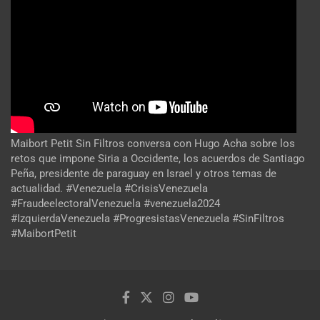
Maibort Petit Sin Filtros conversa con Hugo Acha sobre los
retos que impone Siria a Occidente, los acuerdos de Santiago
Peña, presidente de paraguay en Israel y otros temas de
actualidad. #Venezuela #CrisisVenezuela
#FraudeelectoralVenezuela #venezuela2024
#IzquierdaVenezuela #ProgresistasVenezuela #SinFiltros
#MaibortPetit