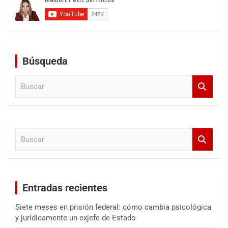
Búsqueda
B
u
s
c
a
B
r
u
s
c
a
Entradas recientes
r
Siete meses en prisión federal: cómo cambia psicológica
y jurídicamente un exjefe de Estado