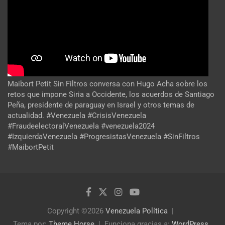
Maibort Petit Sin Filtros conversa con Hugo Acha sobre los
retos que impone Siria a Occidente, los acuerdos de Santiago
Peña, presidente de paraguay en Israel y otros temas de
actualidad. #Venezuela #CrisisVenezuela
#FraudeelectoralVenezuela #venezuela2024
#IzquierdaVenezuela #ProgresistasVenezuela #SinFiltros
#MaibortPetit
Copyright ©2026
Venezuela Política
Tema por:
Theme Horse
Funciona gracias a:
WordPress