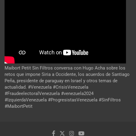
Maibort Petit Sin Filtros conversa con Hugo Acha sobre los
retos que impone Siria a Occidente, los acuerdos de Santiago
Peña, presidente de paraguay en Israel y otros temas de
actualidad. #Venezuela #CrisisVenezuela
#FraudeelectoralVenezuela #venezuela2024
#IzquierdaVenezuela #ProgresistasVenezuela #SinFiltros
#MaibortPetit