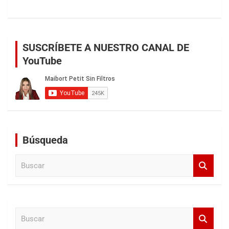
SUSCRÍBETE A NUESTRO CANAL DE
YouTube
Búsqueda
B
u
s
c
a
B
r
u