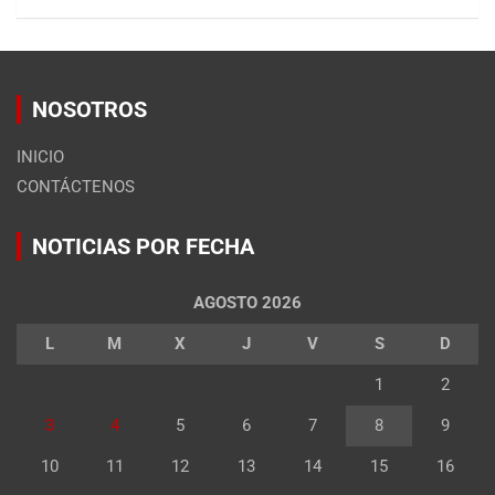
NOSOTROS
INICIO
CONTÁCTENOS
NOTICIAS POR FECHA
AGOSTO 2026
L
M
X
J
V
S
D
1
2
3
4
5
6
7
8
9
10
11
12
13
14
15
16