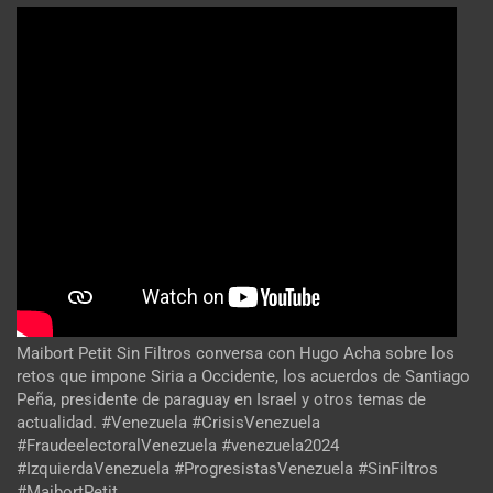
Maibort Petit Sin Filtros conversa con Hugo Acha sobre los
retos que impone Siria a Occidente, los acuerdos de Santiago
Peña, presidente de paraguay en Israel y otros temas de
actualidad. #Venezuela #CrisisVenezuela
#FraudeelectoralVenezuela #venezuela2024
#IzquierdaVenezuela #ProgresistasVenezuela #SinFiltros
#MaibortPetit