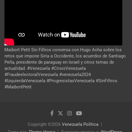
Maibort Petit Sin Filtros conversa con Hugo Acha sobre los
retos que impone Siria a Occidente, los acuerdos de Santiago
Peña, presidente de paraguay en Israel y otros temas de
actualidad. #Venezuela #CrisisVenezuela
#FraudeelectoralVenezuela #venezuela2024
#IzquierdaVenezuela #ProgresistasVenezuela #SinFiltros
#MaibortPetit
Copyright ©2026
Venezuela Política
Tema por:
Theme Horse
Funciona gracias a:
WordPress