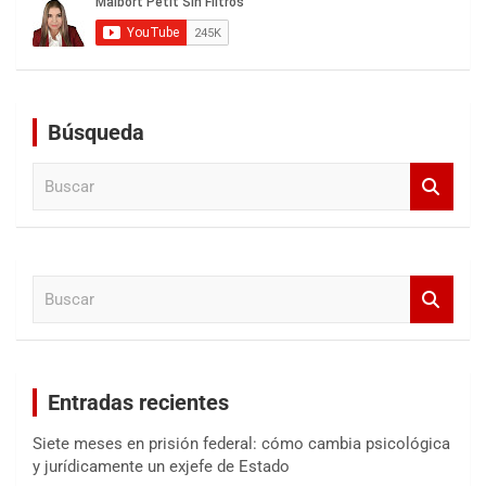
Búsqueda
B
u
s
c
a
B
r
u
s
c
a
Entradas recientes
r
Siete meses en prisión federal: cómo cambia psicológica
y jurídicamente un exjefe de Estado