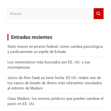
c
a
B
r
u
s
c
a
Entradas recientes
r
Siete meses en prisión federal: cómo cambia psicológica
y jurídicamente un exjefe de Estado
Los venezolanos más buscados por EE. UU. y sus
recompensas
Juicio de Alex Saab ya tiene fecha: EE.UU. reabre uno de
los casos de lavado de dinero más relevantes vinculados
al entorno de Maduro
Caso Maduro: los errores jurídicos que pueden cambiar el
juicio en EE. UU.