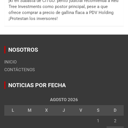
jkl
en
Subasta de CITGO: perito judicial recomienda a Red
Tree Investments como postor principal, pese a que
ofrece comprar a precio de gallina flaca a PDV Holding
¡Protestan los inversores!
NOSOTROS
INICIO
CONTÁCTENOS
NOTICIAS POR FECHA
AGOSTO 2026
L
M
X
J
V
S
D
1
2