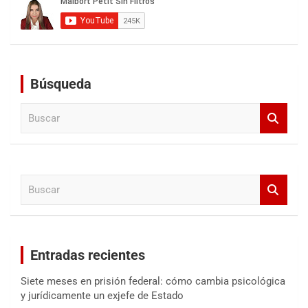
Búsqueda
B
u
s
c
a
B
r
u
s
c
a
Entradas recientes
r
Siete meses en prisión federal: cómo cambia psicológica
y jurídicamente un exjefe de Estado