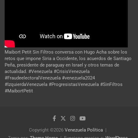
Maibort Petit Sin Filtros conversa con Hugo Acha sobre los
retos que impone Siria a Occidente, los acuerdos de Santiago
Peña, presidente de paraguay en Israel y otros temas de
actualidad. #Venezuela #CrisisVenezuela
#FraudeelectoralVenezuela #venezuela2024
#IzquierdaVenezuela #ProgresistasVenezuela #SinFiltros
#MaibortPetit
Copyright ©2026
Venezuela Política
Tema por:
Theme Horse
Funciona gracias a:
WordPress