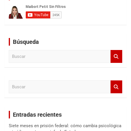
Búsqueda
B
u
s
c
a
B
r
u
s
c
a
Entradas recientes
r
Siete meses en prisión federal: cómo cambia psicológica