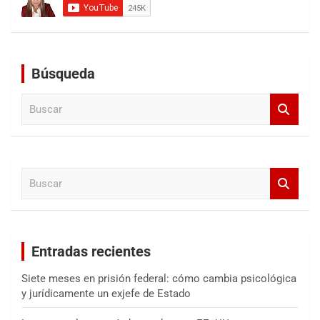
Búsqueda
B
u
s
c
a
B
r
u
s
c
a
Entradas recientes
r
Siete meses en prisión federal: cómo cambia psicológica
y jurídicamente un exjefe de Estado