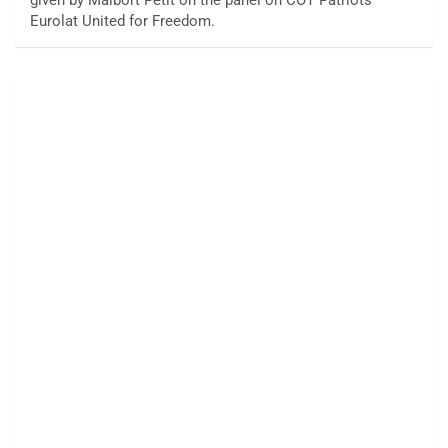
given by Maibort Petit on the panel on COT Patriots
Eurolat United for Freedom.