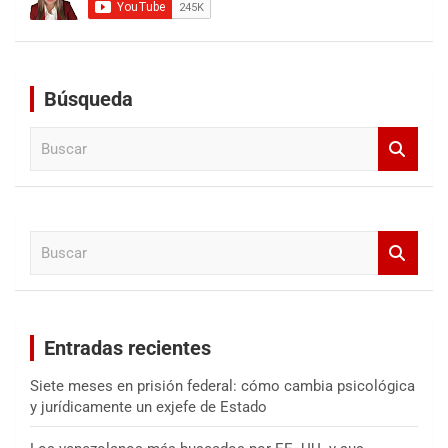
Búsqueda
B
u
s
c
a
B
r
u
s
c
a
Entradas recientes
r
Siete meses en prisión federal: cómo cambia psicológica
y jurídicamente un exjefe de Estado