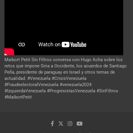
Maibort Petit Sin Filtros conversa con Hugo Acha sobre los
retos que impone Siria a Occidente, los acuerdos de Santiago
Peña, presidente de paraguay en Israel y otros temas de
actualidad. #Venezuela #CrisisVenezuela
#FraudeelectoralVenezuela #venezuela2024
#IzquierdaVenezuela #ProgresistasVenezuela #SinFiltros
#MaibortPetit