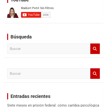
Búsqueda
B
u
s
c
a
B
r
u
s
c
a
Entradas recientes
r
Siete meses en prisión federal: cómo cambia psicológica