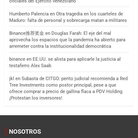
oficiales del Ejército venezolano
Humberto Palencia
en
Otra tragedia en los cuarteles de
Maduro: falta de personal y sobrecarga matan a militares
Binance推荐奖金
en
Douglas Farah: El eje del mal
aprovecha los espacios que la pandemia ha abierto para
arremeter contra la institucionalidad democrática
binance
en
EE.UU. se alista para aplicarle la justicia al
testaferro Alex Saab
jkl
en
Subasta de CITGO: perito judicial recomienda a Red
Tree Investments como postor principal, pese a que
ofrece comprar a precio de gallina flaca a PDV Holding
¡Protestan los inversores!
NOSOTROS