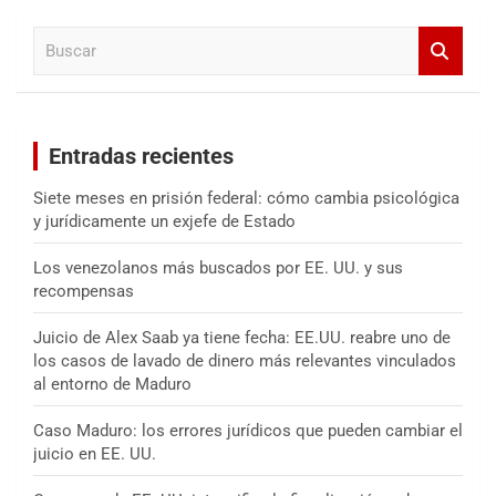
a
B
r
u
s
c
a
Entradas recientes
r
Siete meses en prisión federal: cómo cambia psicológica
y jurídicamente un exjefe de Estado
Los venezolanos más buscados por EE. UU. y sus
recompensas
Juicio de Alex Saab ya tiene fecha: EE.UU. reabre uno de
los casos de lavado de dinero más relevantes vinculados
al entorno de Maduro
Caso Maduro: los errores jurídicos que pueden cambiar el
juicio en EE. UU.