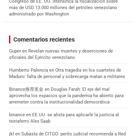
Congreso de EE. UU. intensifica la fiscalización sobre
más de USD 13.000 millones del petróleo venezolano
administrado por Washington
Comentarios recientes
Guper
en
Revelan nuevas muertes y deserciones de
oficiales del Ejército venezolano
Humberto Palencia
en
Otra tragedia en los cuarteles de
Maduro: falta de personal y sobrecarga matan a militares
Binance推荐奖金
en
Douglas Farah: El eje del mal
aprovecha los espacios que la pandemia ha abierto para
arremeter contra la institucionalidad democrática
binance
en
EE.UU. se alista para aplicarle la justicia al
testaferro Alex Saab
jkl
en
Subasta de CITGO: perito judicial recomienda a Red