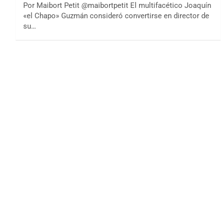
Por Maibort Petit @maibortpetit El multifacético Joaquín
«el Chapo» Guzmán consideró convertirse en director de
su…