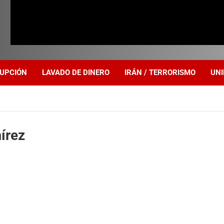
UPCIÓN
LAVADO DE DINERO
IRÁN / TERRORISMO
UNI
írez