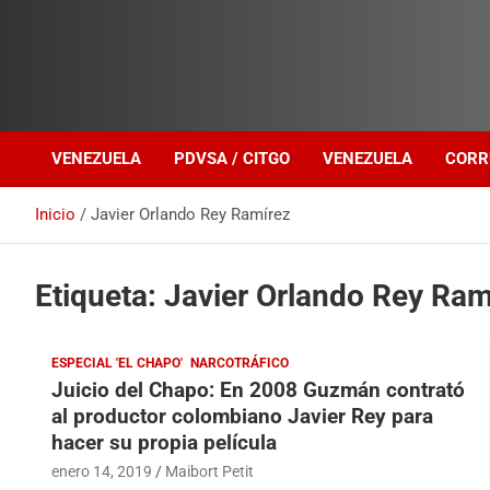
Investigación sobre Crimen Organizado Transnacional
Venezuela Política
VENEZUELA
PDVSA / CITGO
VENEZUELA
CORR
Inicio
Javier Orlando Rey Ramírez
Etiqueta:
Javier Orlando Rey Ram
ESPECIAL 'EL CHAPO'
NARCOTRÁFICO
Juicio del Chapo: En 2008 Guzmán contrató
al productor colombiano Javier Rey para
hacer su propia película
enero 14, 2019
Maibort Petit