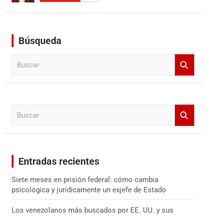
Búsqueda
B
u
s
c
a
B
r
u
s
c
a
Entradas recientes
r
Siete meses en prisión federal: cómo cambia
psicológica y jurídicamente un exjefe de Estado
Los venezolanos más buscados por EE. UU. y sus