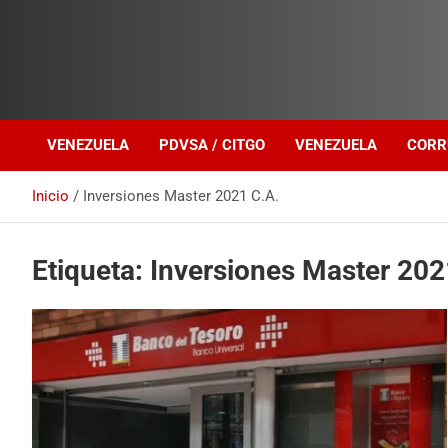
Investigación sobre Crimen Organizado Transnacional
Venezuela Política
VENEZUELA
PDVSA / CITGO
VENEZUELA
CORR
Inicio
Inversiones Master 2021 C.A.
Etiqueta:
Inversiones Master 202