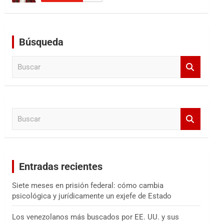
Búsqueda
B
u
s
c
a
B
r
u
s
c
a
Entradas recientes
r
Siete meses en prisión federal: cómo cambia
psicológica y jurídicamente un exjefe de Estado
Los venezolanos más buscados por EE. UU. y sus