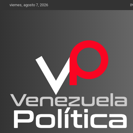
Saltar
viernes, agosto 7, 2026
I
al
contenido