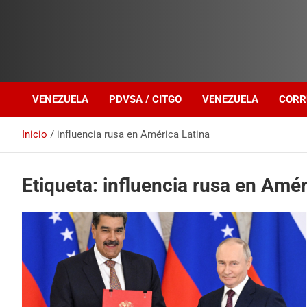
Investigación sobre Crimen Organizado Transnacional
Venezuela Política
VENEZUELA
PDVSA / CITGO
VENEZUELA
CORR
Inicio
influencia rusa en América Latina
Etiqueta:
influencia rusa en Amér