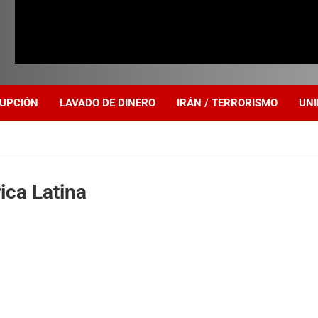
UPCIÓN
LAVADO DE DINERO
IRÁN / TERRORISMO
UNI
ica Latina