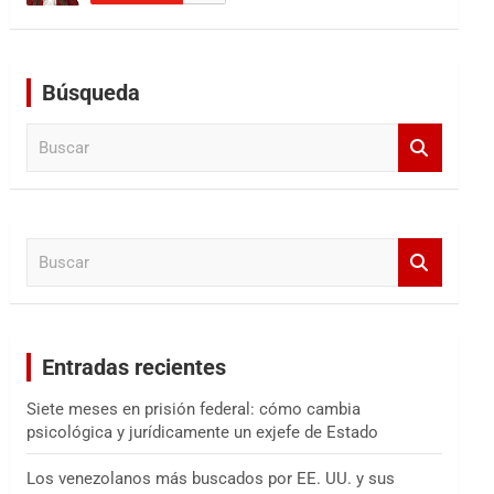
Búsqueda
B
u
s
c
a
B
r
u
s
c
a
Entradas recientes
r
Siete meses en prisión federal: cómo cambia
psicológica y jurídicamente un exjefe de Estado
Los venezolanos más buscados por EE. UU. y sus