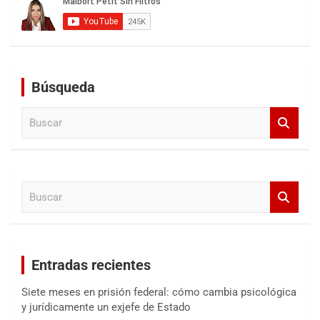
Búsqueda
B
u
s
c
a
B
r
u
s
c
a
Entradas recientes
r
Siete meses en prisión federal: cómo cambia psicológica
y jurídicamente un exjefe de Estado