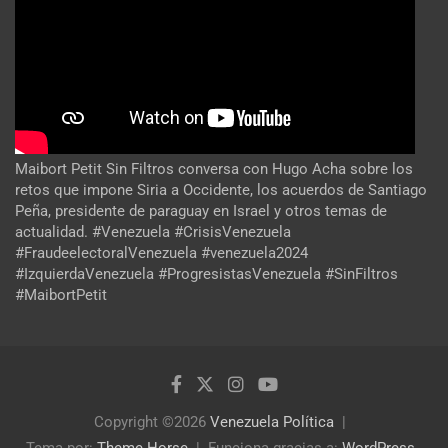
Maibort Petit Sin Filtros conversa con Hugo Acha sobre los
retos que impone Siria a Occidente, los acuerdos de Santiago
Peña, presidente de paraguay en Israel y otros temas de
actualidad. #Venezuela #CrisisVenezuela
#FraudeelectoralVenezuela #venezuela2024
#IzquierdaVenezuela #ProgresistasVenezuela #SinFiltros
#MaibortPetit
Copyright ©2026
Venezuela Política
Tema por:
Theme Horse
Funciona gracias a:
WordPress