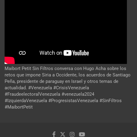
Maibort Petit Sin Filtros conversa con Hugo Acha sobre los
retos que impone Siria a Occidente, los acuerdos de Santiago
Peña, presidente de paraguay en Israel y otros temas de
actualidad. #Venezuela #CrisisVenezuela
#FraudeelectoralVenezuela #venezuela2024
#IzquierdaVenezuela #ProgresistasVenezuela #SinFiltros
#MaibortPetit