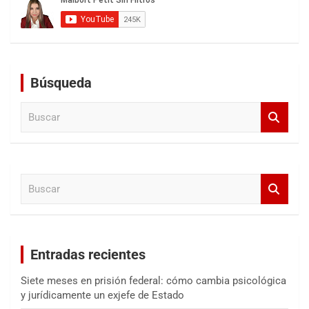
Búsqueda
B
u
s
c
a
B
r
u
s
c
a
Entradas recientes
r
Siete meses en prisión federal: cómo cambia psicológica
y jurídicamente un exjefe de Estado