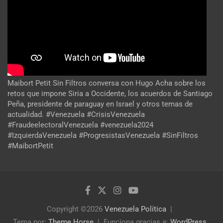
Maibort Petit Sin Filtros conversa con Hugo Acha sobre los
retos que impone Siria a Occidente, los acuerdos de Santiago
Peña, presidente de paraguay en Israel y otros temas de
actualidad. #Venezuela #CrisisVenezuela
#FraudeelectoralVenezuela #venezuela2024
#IzquierdaVenezuela #ProgresistasVenezuela #SinFiltros
#MaibortPetit
Copyright ©2026
Venezuela Política
Tema por:
Theme Horse
Funciona gracias a:
WordPress